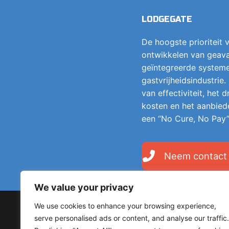
LODGEGATE
De hoogste prioriteit v
ontwikkelen van geava
geïntegreerde system
gastvrijheidsindustrie.
van effectiviteit, het
kosten en het aanbied
een “No Cure, No Pay”
Neem contact
We value your privacy
We use cookies to enhance your browsing experience,
Copyright © 2026 LodgeGate PMS – Powered by Hotels 
serve personalised ads or content, and analyse our traffic.