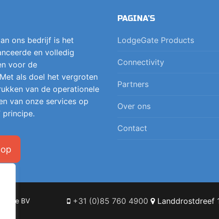
PAGINA’S
an ons bedrijf is het
LodgeGate Products
nceerde en volledig
Connectivity
en voor de
 Met als doel het vergroten
Partners
 drukken van de operationele
en van onze services op
Over ons
 principe.
Contact
 op
+31 (0)85 760 4900
Landdrostdreef 1
Online BV