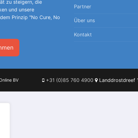
tät zu steigern, die
Partner
ken und unsere
 dem Prinzip "No Cure, No
Über uns
Kontakt
ehmen
+31 (0)85 760 4900
Landdrostdreef 1
Online BV