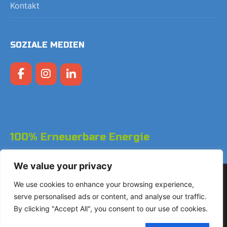
Kontakt
SOZIALE MEDIEN
100% Erneuerbare Energie
We value your privacy
Copyright © 2026 LodgeGate PMS - Powered by Hotels
We use cookies to enhance your browsing experience,
Online BV
serve personalised ads or content, and analyse our traffic.
By clicking "Accept All", you consent to our use of cookies.
+31 (0)85 760 4900
Landdrostdreef 124 - Einheit