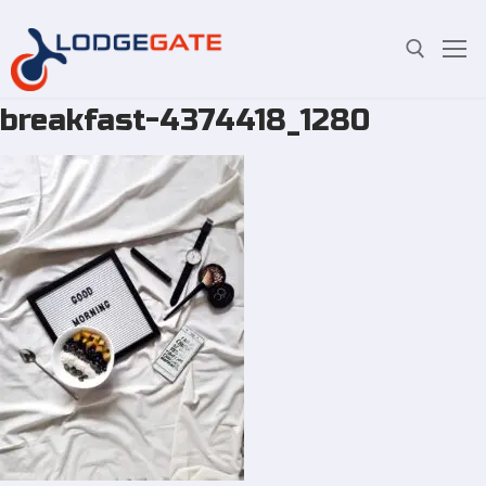
breakfast-4374418_1280
Zum
Suchen Sie nach:
Inhalt
springen