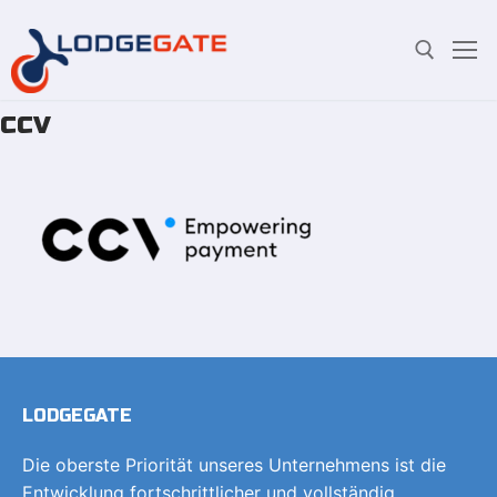
ccv
Zum
Suchen Sie nach:
Inhalt
springen
LODGEGATE
Die oberste Priorität unseres Unternehmens ist die
Entwicklung fortschrittlicher und vollständig