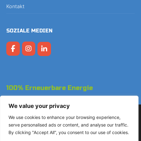
Kontakt
SOZIALE MEDIEN
100% Erneuerbare Energie
We value your privacy
Copyright © 2026 LodgeGate PMS - Powered by Hotels
We use cookies to enhance your browsing experience,
Online BV
serve personalised ads or content, and analyse our traffic.
By clicking "Accept All", you consent to our use of cookies.
+31 (0)85 760 4900
Landdrostdreef 124 - Einheit