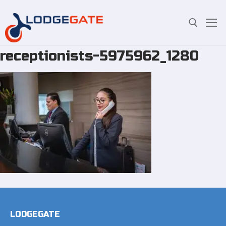
receptionists-5975962_1280
Zum
Suchen Sie nach:
Inhalt
springen
LODGEGATE