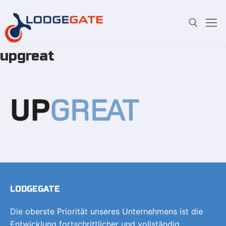
upgreat
Zum
Suchen Sie nach:
Inhalt
springen
LODGEGATE
Die oberste Priorität unseres Unternehmens ist die
Entwicklung fortschrittlicher und vollständig