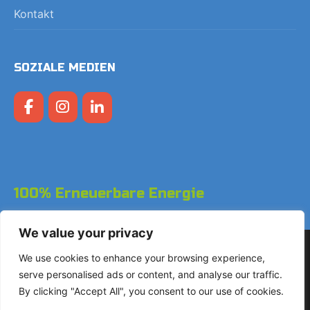
Kontakt
SOZIALE MEDIEN
100% Erneuerbare Energie
We value your privacy
Copyright © 2026 LodgeGate PMS - Powered by Hotels
We use cookies to enhance your browsing experience,
Online BV
serve personalised ads or content, and analyse our traffic.
By clicking "Accept All", you consent to our use of cookies.
+31 (0)85 760 4900
Landdrostdreef 124 - Einheit