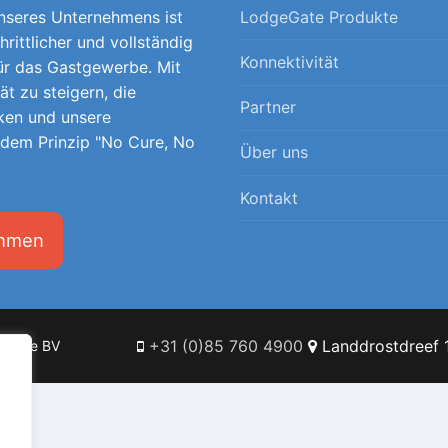
unseres Unternehmens ist
LodgeGate Produkte
hrittlicher und vollständig
Konnektivität
für das Gastgewerbe. Mit
tät zu steigern, die
Partner
ken und unsere
 dem Prinzip "No Cure, No
Über uns
Kontakt
ehmen
+31 (0)85 760 4900
Landdrostdreef 1
Online BV