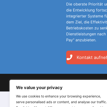
Die oberste Priorität 
die Entwicklung fortsc
integrierter Systeme 
dem Ziel, die Effektivi
Betriebskosten zu sen
Dienstleistungen nach
Pay" anzubieten.
Kontakt aufn
Copyright © 2026 LodgeGate PMS - Powered by Hotels 
We value your privacy
We use cookies to enhance your browsing experience,
serve personalised ads or content, and analyse our traffic.