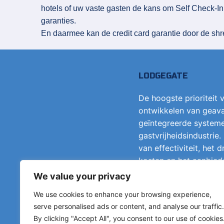
hotels of uw vaste gasten de kans om Self Check-I
garanties.
En daarmee kan de credit card garantie door de s
LODGEGATE
De hoogste prioriteit v
ontwikkelen van geava
geïntegreerde system
gastvrijheidsindustrie.
van effectiviteit, het
kosten en het aanbied
een “No Cure, No Pay”
We value your privacy
We use cookies to enhance your browsing experience,
serve personalised ads or content, and analyse our traffic.
Neem contact
By clicking "Accept All", you consent to our use of cookies