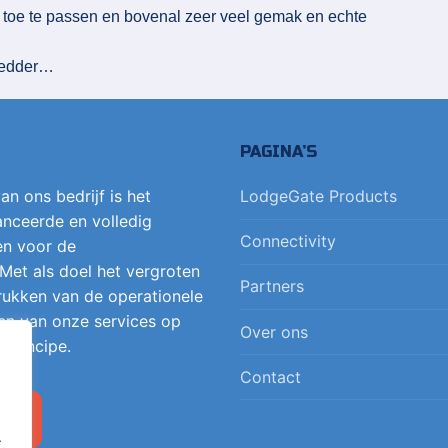
n toe te passen en bovenal zeer veel gemak en echte
hredder…
PAGINA’S
an ons bedrijf is het
LodgeGate Products
nceerde en volledig
Connectivity
en voor de
 Met als doel het vergroten
Partners
 drukken van de operationele
en van onze services op
Over ons
 principe.
Contact
 op
.