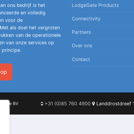
an ons bedrijf is het
LodgeGate Products
nceerde en volledig
Connectivity
en voor de
 Met als doel het vergroten
Partners
 drukken van de operationele
en van onze services op
Over ons
 principe.
Contact
 op
+31 (0)85 760 4900
Landdrostdreef 1
Online BV