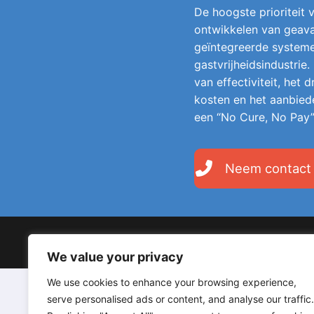
De hoogste prioriteit v
ontwikkelen van geava
geïntegreerde system
gastvrijheidsindustrie.
van effectiviteit, het
kosten en het aanbied
een “No Cure, No Pay”
Neem contact
Copyright © 2026 LodgeGate PMS – Powered by Hotels 
We value your privacy
We use cookies to enhance your browsing experience,
serve personalised ads or content, and analyse our traffic.