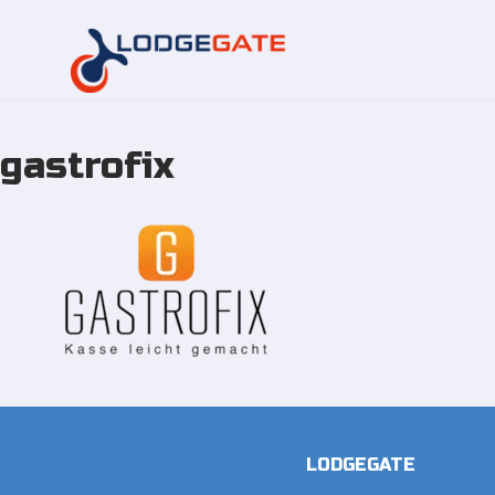
gastrofix
Overslaan
naar
inhoud
LODGEGATE