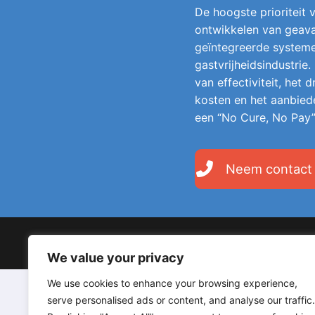
De hoogste prioriteit v
ontwikkelen van geava
geïntegreerde system
gastvrijheidsindustrie.
van effectiviteit, het
kosten en het aanbied
een “No Cure, No Pay”
Neem contact
Copyright © 2026 LodgeGate PMS – Powered by Hotels 
We value your privacy
We use cookies to enhance your browsing experience,
serve personalised ads or content, and analyse our traffic.