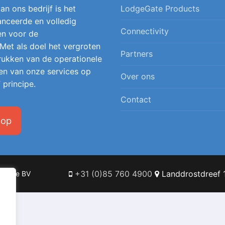
an ons bedrijf is het
LodgeGate Products
nceerde en volledig
Connectivity
en voor de
 Met als doel het vergroten
Partners
 drukken van de operationele
en van onze services op
Over ons
 principe.
Contact
 op
+31 (0)85 760 4900
Landdrostdreef 1
Online BV