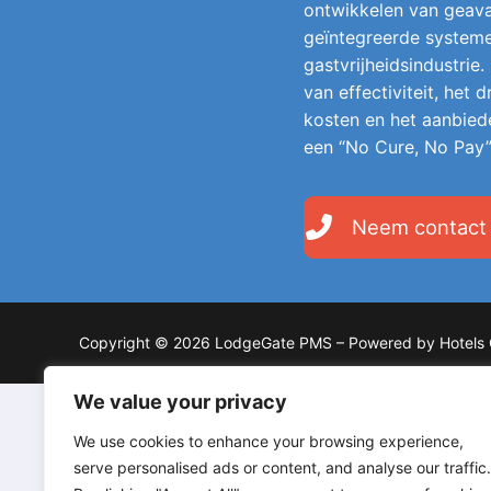
ontwikkelen van geava
geïntegreerde system
gastvrijheidsindustrie.
van effectiviteit, het
kosten en het aanbied
een “No Cure, No Pay”
Neem contact
Copyright © 2026 LodgeGate PMS – Powered by Hotels 
We value your privacy
We use cookies to enhance your browsing experience,
serve personalised ads or content, and analyse our traffic.