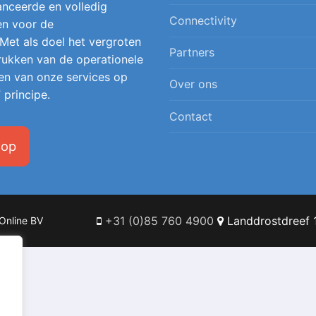
nceerde en volledig
Connectivity
en voor de
 Met als doel het vergroten
Partners
 drukken van de operationele
en van onze services op
Over ons
 principe.
Contact
 op
+31 (0)85 760 4900
Landdrostdreef 1
Online BV