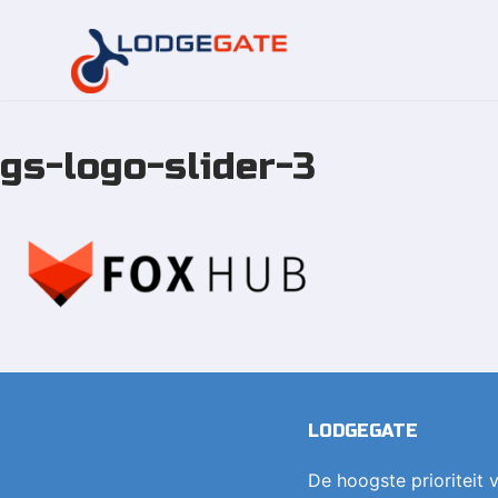
gs-logo-slider-3
Overslaan
naar
inhoud
LODGEGATE
De hoogste prioriteit v