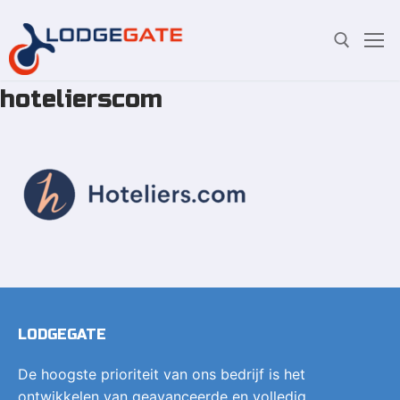
hotelierscom
Overslaan
Zoeken:
naar
inhoud
LODGEGATE
De hoogste prioriteit van ons bedrijf is het
ontwikkelen van geavanceerde en volledig