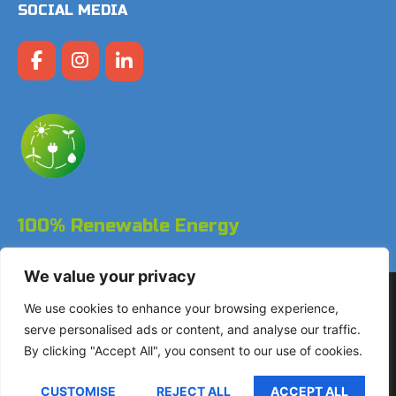
SOCIAL MEDIA
100% Renewable Energy
We value your privacy
Copyright © 2026 LodgeGate PMS – Powered by Hotels
We use cookies to enhance your browsing experience,
Online BV
serve personalised ads or content, and analyse our traffic.
By clicking "Accept All", you consent to our use of cookies.
+31 (0)85 760 4900
Landdrostdreef 124 – Unit
CUSTOMISE
REJECT ALL
ACCEPT ALL
17.50 1314 SK Almere