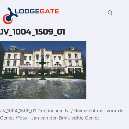
JV_1004_1509_01
Overslaan
Zoeken:
naar
inhoud
JV_1004_1509_01 Doetinchem Nl / Ruimzicht ext. voor de
Geniet /Foto : Jan van den Brink editie Geniet