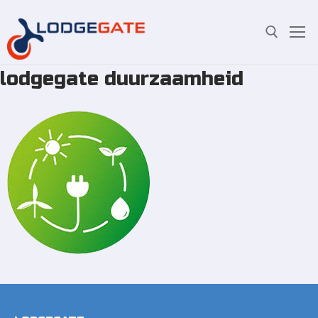
lodgegate duurzaamheid
Overslaan
Zoeken:
naar
inhoud