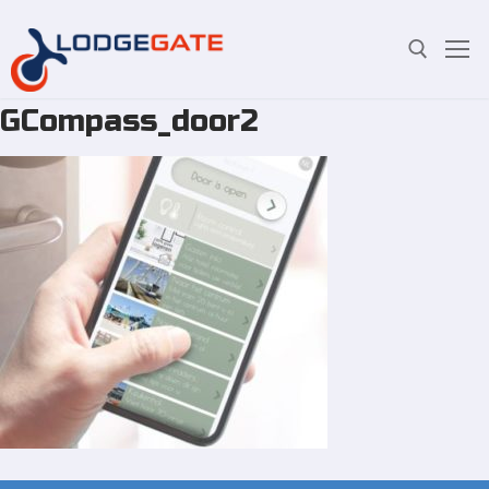
GCompass_door2
Overslaan
Zoeken:
naar
inhoud