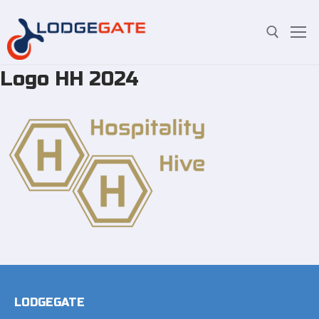
Logo HH 2024
Overslaan
Zoeken:
naar
inhoud
LODGEGATE