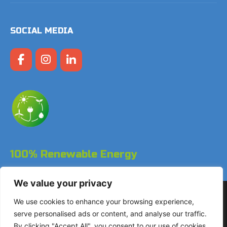
SOCIAL MEDIA
100% Renewable Energy
We value your privacy
Copyright © 2026 LodgeGate PMS – Powered by Hotels
We use cookies to enhance your browsing experience,
Online BV
serve personalised ads or content, and analyse our traffic.
By clicking "Accept All", you consent to our use of cookies.