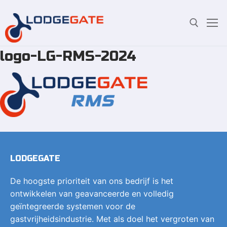
logo-LG-RMS-2024
Overslaan
Zoeken:
naar
inhoud
LODGEGATE
De hoogste prioriteit van ons bedrijf is het
ontwikkelen van geavanceerde en volledig
geïntegreerde systemen voor de
gastvrijheidsindustrie. Met als doel het vergroten van