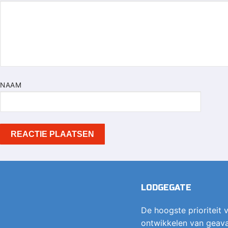
NAAM
LODGEGATE
De hoogste prioriteit v
ontwikkelen van geava