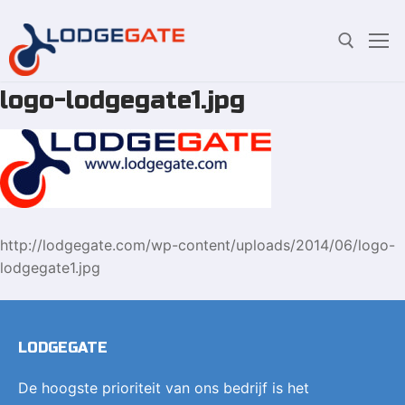
logo-lodgegate1.jpg
Overslaan
Zoeken:
naar
inhoud
http://lodgegate.com/wp-content/uploads/2014/06/logo-
lodgegate1.jpg
LODGEGATE
De hoogste prioriteit van ons bedrijf is het