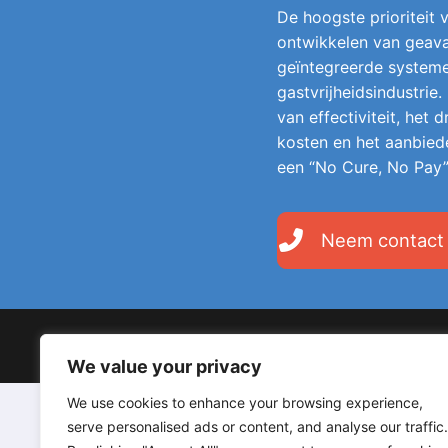
De hoogste prioriteit v
ontwikkelen van geava
geïntegreerde system
gastvrijheidsindustrie.
van effectiviteit, het
kosten en het aanbied
een “No Cure, No Pay”
Neem contact
Copyright © 2026 LodgeGate PMS – Powered by Hotels 
We value your privacy
We use cookies to enhance your browsing experience,
serve personalised ads or content, and analyse our traffic.