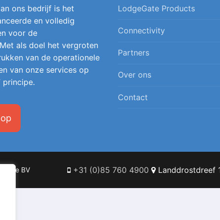
an ons bedrijf is het
LodgeGate Products
nceerde en volledig
Connectivity
en voor de
 Met als doel het vergroten
Partners
 drukken van de operationele
en van onze services op
Over ons
 principe.
Contact
 op
+31 (0)85 760 4900
Landdrostdreef 1
Online BV