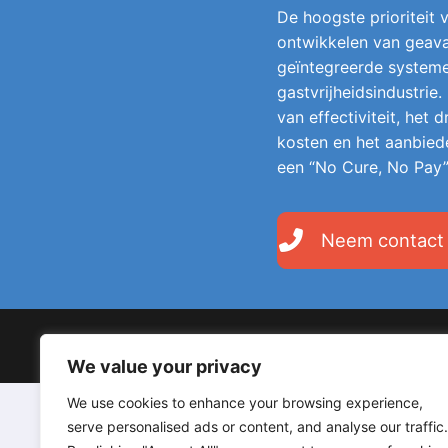
De hoogste prioriteit v
ontwikkelen van geava
geïntegreerde system
gastvrijheidsindustrie.
van effectiviteit, het
kosten en het aanbied
een “No Cure, No Pay”
Neem contact
Copyright © 2026 LodgeGate PMS – Powered by Hotels 
We value your privacy
We use cookies to enhance your browsing experience,
serve personalised ads or content, and analyse our traffic.