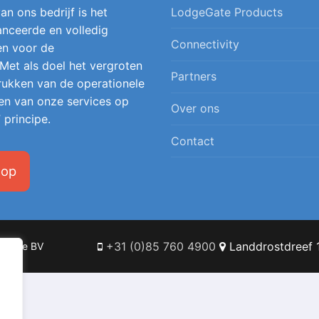
an ons bedrijf is het
LodgeGate Products
nceerde en volledig
Connectivity
en voor de
 Met als doel het vergroten
Partners
 drukken van de operationele
en van onze services op
Over ons
 principe.
Contact
 op
+31 (0)85 760 4900
Landdrostdreef 1
Online BV