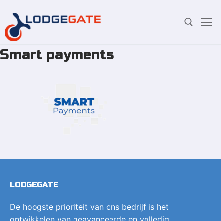
Smart payments
Overslaan
Zoeken:
naar
inhoud
LODGEGATE
De hoogste prioriteit van ons bedrijf is het
ontwikkelen van geavanceerde en volledig