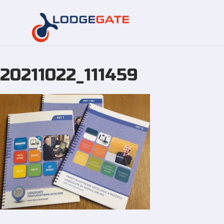
20211022_111459
Overslaan
naar
inhoud