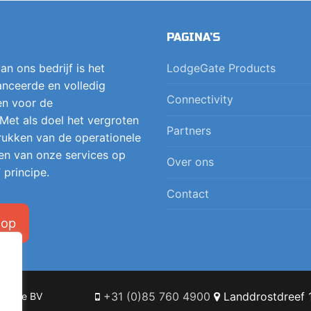
PAGINA’S
an ons bedrijf is het
LodgeGate Products
nceerde en volledig
Connectivity
en voor de
 Met als doel het vergroten
Partners
 drukken van de operationele
en van onze services op
Over ons
 principe.
Contact
 op
+31 (0)85 760 4900
Landdrostdreef 1
Online BV