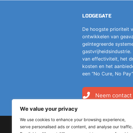
LODGEGATE
De hoogste prioriteit v
ontwikkelen van geava
geïntegreerde system
gastvrijheidsindustrie.
van effectiviteit, het
kosten en het aanbied
een “No Cure, No Pay”
Neem contact
We value your privacy
We use cookies to enhance your browsing experience,
serve personalised ads or content, and analyse our traffic.
Copyright © 2026 LodgeGate PMS – Powered by Hotels 