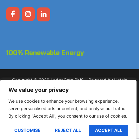
100% Renewable Energy
Copyright © 2026 LodgeGate PMS – Powered by Hotels
Online BV
We value your privacy
We use cookies to enhance your browsing experience,
+31 (0)85 760 4900
Landdrostdreef 124 – Unit
serve personalised ads or content, and analyse our traffic.
17.50 1314 SK Almere
By clicking "Accept All", you consent to our use of cookies.
CUSTOMISE
REJECT ALL
ACCEPT ALL
Nederlands