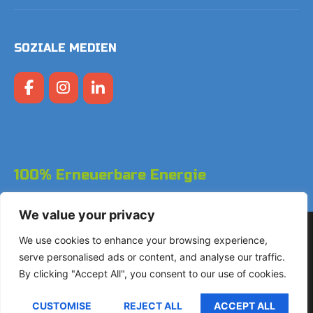
SOZIALE MEDIEN
100% Erneuerbare Energie
We value your privacy
Copyright © 2026 LodgeGate PMS - Powered by Hotels
We use cookies to enhance your browsing experience,
Online BV
serve personalised ads or content, and analyse our traffic.
By clicking "Accept All", you consent to our use of cookies.
+31 (0)85 760 4900
Landdrostdreef 124 - Einheit
CUSTOMISE
REJECT ALL
ACCEPT ALL
17.50 1314 SK Almere