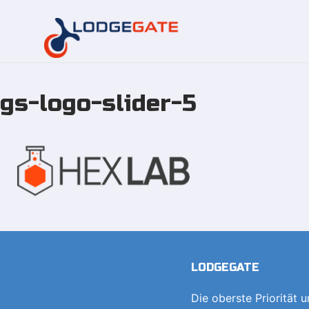
gs-logo-slider-5
Zum
Inhalt
springen
LODGEGATE
Die oberste Priorität 