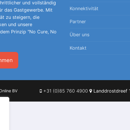
hrittlicher und vollständig
Konnektivität
für das Gastgewerbe. Mit
tät zu steigern, die
Partner
ken und unsere
 dem Prinzip "No Cure, No
Über uns
Kontakt
ehmen
+31 (0)85 760 4900
Landdrostdreef 1
Online BV