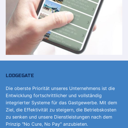
LODGEGATE
Die oberste Priorität unseres Unternehmens ist die
Entwicklung fortschrittlicher und vollständig
integrierter Systeme für das Gastgewerbe. Mit dem
Ziel, die Effektivität zu steigern, die Betriebskosten
zu senken und unsere Dienstleistungen nach dem
Prinzip "No Cure, No Pay" anzubieten.