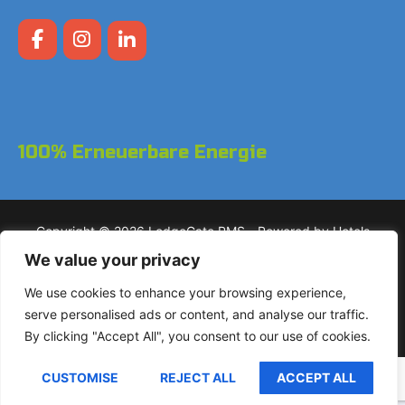
100% Erneuerbare Energie
Copyright © 2026 LodgeGate PMS - Powered by Hotels
Online BV
We value your privacy
We use cookies to enhance your browsing experience,
+31 (0)85 760 4900
Landdrostdreef 124 - Einheit
serve personalised ads or content, and analyse our traffic.
17.50 1314 SK Almere
By clicking "Accept All", you consent to our use of cookies.
CUSTOMISE
REJECT ALL
ACCEPT ALL
Deutsch (Sie)