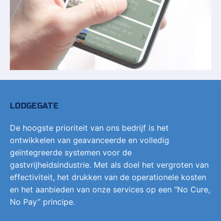
LODGEGATE
De hoogste prioriteit van ons bedrijf is het
ontwikkelen van geavanceerde en volledig
geïntegreerde systemen voor de
gastvrijheidsindustrie. Met als doel het vergroten van
effectiviteit, het drukken van de operationele kosten
en het aanbieden van onze services op een “No Cure,
No Pay” principe.