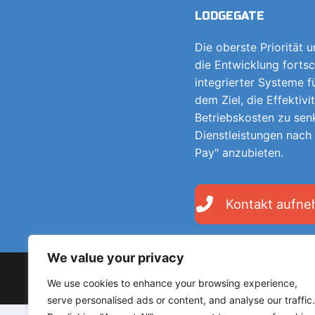
LODGEGATE
Die oberste Priorität 
die Entwicklung fortsc
integrierter Systeme 
dem Ziel, die Effektivi
Betriebskosten zu sen
Dienstleistungen nach
Pay" anzubieten.
Kontakt aufn
We value your privacy
Copyright © 2026 LodgeGate PMS - Powered by Hotels 
We use cookies to enhance your browsing experience,
serve personalised ads or content, and analyse our traffic.