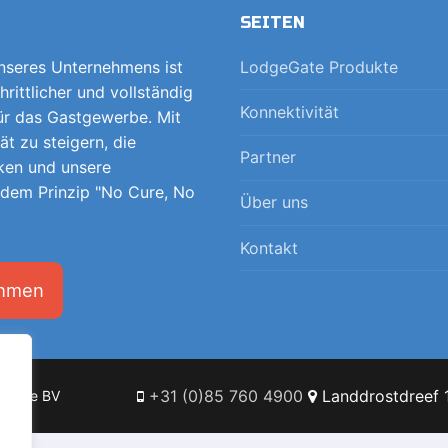
SEITEN
unseres Unternehmens ist
LodgeGate Produkte
hrittlicher und vollständig
Konnektivität
für das Gastgewerbe. Mit
tät zu steigern, die
Partner
ken und unsere
 dem Prinzip "No Cure, No
Über uns
Kontakt
ehmen
+31 (0)85 760 4900
Landdrostdreef 1
Online BV