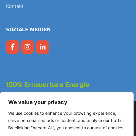
Kontakt
SOZIALE MEDIEN
100% Erneuerbare Energie
We value your privacy
Copyright © 2026 LodgeGate PMS - Powered by Hotels
We use cookies to enhance your browsing experience,
Online BV
serve personalised ads or content, and analyse our traffic.
By clicking "Accept All", you consent to our use of cookies.
+31 (0)85 760 4900
Landdrostdreef 124 - Einheit