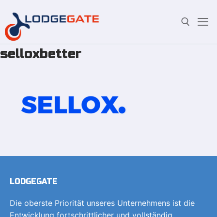
selloxbetter
Zum
Suchen Sie nach:
Inhalt
springen
LODGEGATE
Die oberste Priorität unseres Unternehmens ist die
Entwicklung fortschrittlicher und vollständig