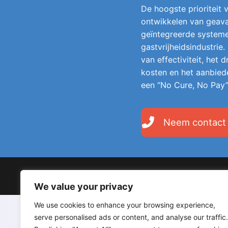
De hoogste prioriteit v
ontwikkelen van geava
geïntegreerde system
gastvrijheidsindustrie.
van effectiviteit, het
kosten en het aanbied
een “No Cure, No Pay”
Neem contact
Copyright © 2026 LodgeGate PMS – Powered by Hotels 
We value your privacy
We use cookies to enhance your browsing experience,
serve personalised ads or content, and analyse our traffic.