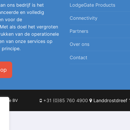
an ons bedrijf is het
LodgeGate Products
nceerde en volledig
Connectivity
en voor de
 Met als doel het vergroten
Partners
 drukken van de operationele
en van onze services op
Over ons
 principe.
Contact
 op
+31 (0)85 760 4900
Landdrostdreef 1
Online BV