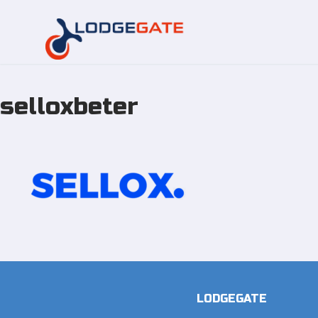
selloxbeter
Overslaan
naar
inhoud
LODGEGATE