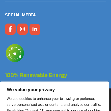
SOCIAL MEDIA
100% Renewable Energy
We value your privacy
Copyright © 2026 LodgeGate PMS – Powered by Hotels
We use cookies to enhance your browsing experience,
Online BV
serve personalised ads or content, and analyse our traffic.
By clicking "Accept All", you consent to our use of cookies.