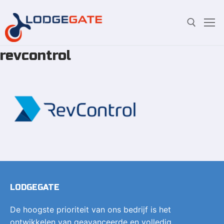
revcontrol
Overslaan
Zoeken:
naar
inhoud
LODGEGATE
De hoogste prioriteit van ons bedrijf is het
ontwikkelen van geavanceerde en volledig